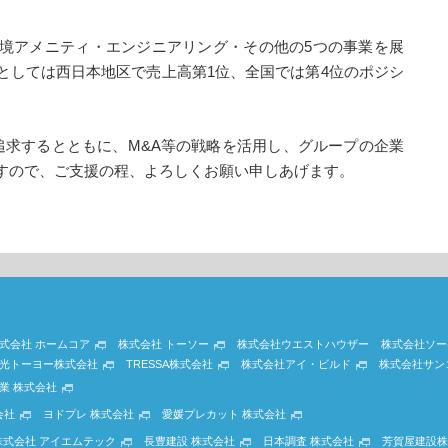
境アメニティ・エンジニアリング・その他の5つの事業を展
としては西日本地区で売上高第1位、全国では第4位のポジシ
追求するとともに、M&A等の戦略を活用し、グループの企業
すので、ご支援の程、よろしくお願い申しあげます。
式会社 ホームコア
株式会社 トーソー
株式会社ウエストハウザー
株式会社ソー
光トーヨー株式会社
TRESSA株式会社
株式会社アイ・ビルド
株式会社サン
業 株式会社
会社
ヨドプレ 株式会社
愛媛プレカット 株式会社
株式会社 アイエムテック
長豊建設 株式会社
日本調査 株式会社
芳賀屋建設株