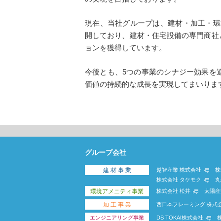
現在、当社グループは、建材・加⼯・環
開しており、建材・住宅設備の専門商社
ョンを獲得しています。
今後とも、5つの事業のシナジー効果を
価値の持続的な成長を実現してまいりま
グループ会社
建 材 事 業
越智産業 株式会社
株
株式会社 タケモク
丸
環境アメニティ事業
株式会社 松井
太陽産
加 工 事 業
西日本フレーミング 株式
エンジニアリング事業
DS TOKAI株式会社