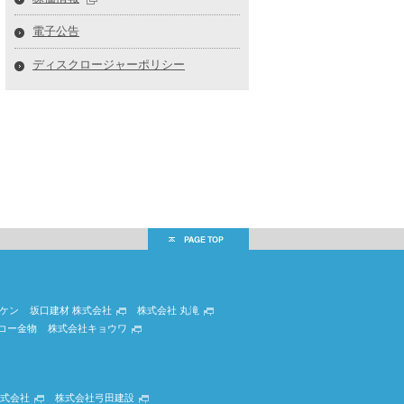
電子公告
ディスクロージャーポリシー
ケン
坂口建材 株式会社
株式会社 丸滝
コー金物
株式会社キョウワ
式会社
株式会社弓田建設