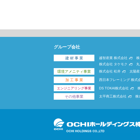
グループ会社
建 材 事 業
越智産業 株式会社
株
株式会社 タケモク
丸
環境アメニティ事業
株式会社 松井
太陽産
加 工 事 業
西日本フレーミング 株式
エンジニアリング事業
DS TOKAI株式会社
その他事業
太平商工株式会社
株