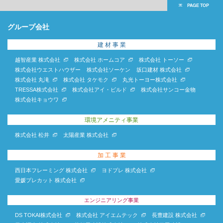
グループ会社
建 材 事 業
越智産業 株式会社
株式会社 ホームコア
株式会社 トーソー
株式会社ウエストハウザー
株式会社ソーケン
坂口建材 株式会社
株式会社 丸滝
株式会社 タケモク
丸光トーヨー株式会社
TRESSA株式会社
株式会社アイ・ビルド
株式会社サンコー金物
株式会社キョウワ
環境アメニティ事業
株式会社 松井
太陽産業 株式会社
加 工 事 業
西日本フレーミング 株式会社
ヨドプレ 株式会社
愛媛プレカット 株式会社
エンジニアリング事業
DS TOKAI株式会社
株式会社 アイエムテック
長豊建設 株式会社