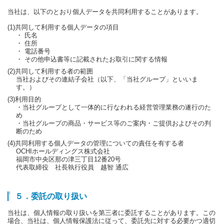
当社は、以下のとおり個人データを共同利用することがあります。
(1)共同して利用する個人データの項目
・ 氏名
・ 住所
・ 電話番号
・ その他申込書等に記載されたお取引に関する情報
(2)共同して利用する者の範囲
当社およびその連結子会社（以下、「当社グループ」といいま
す。）
(3)利用目的
・当社グループとして一体的に行なわれる経営管理業務の遂行のた
め
・当社グループの商品・サービス等のご案内・ご提供およびその判
断のため
(4)共同利用する個人データの管理についての責任を有する者
OCHIホールディングス株式会社
福岡市中央区那の津三丁目12番20号
代表取締役 社長執行役員 越智 通広
５．委託の取り扱い
当社は、個人情報の取り扱いを第三者に委託することがあります。この
場合、当社は、個人情報保護法に従って、委託先に対する必要かつ適切