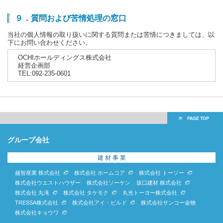
９．質問および苦情処理の窓口
当社の個人情報の取り扱いに関する質問または苦情につきましては、以
下にお問い合わせください。
OCHIホールディングス株式会社
経営企画部
TEL:092-235-0601
グループ会社
建 材 事 業
越智産業 株式会社
株式会社 ホームコア
株式会社 トーソー
株式会社ウエストハウザー
株式会社ソーケン
坂口建材 株式会社
株式会社 丸滝
株式会社 タケモク
丸光トーヨー株式会社
TRESSA株式会社
株式会社アイ・ビルド
株式会社サンコー金物
株式会社キョウワ