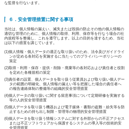
な監督を行ないます。
６．安全管理措置に関する事項
当社は、個人情報の漏えい、滅失または毀損の防止その他の個人情報の
適切な管理のために、個人情報の取得、利用、保存等を行なう場合の社
内規程等を整備し、これを遵守します。以上の目的を達するため、当社
は以下の措置を講じています。
(1)個人情報・個人データの適正な取り扱いのため、法令及びガイドライ
ンが定める各対応を実施するに当たってのプライバシーポリシーの
策定
(2)取得・利用・保存・提供・削除・廃棄等の各対応および責任者と役割
を定めた各種規程の策定
(3)責任者の設置、個人データを取り扱う従業員および取り扱い個人デー
タの範囲の明確化、個人情報の漏えい等を把握した場合の責任者へ
の報告連絡体制の整備等の組織的安全管理措置
(4)個人データの取り扱いに関する留意事項について定期研修を実施する
等の人的安全管理措置
(5)個人データを取り扱う機器および電子媒体・書類の盗難・紛失等を防
止するための持ち出し制限・管理等の物理的安全管理措置
(6)個人データを取り扱う情報システムに対する外部からの不正アクセス
または不正ソフトウェアから保護するシステムの導入等の技術的安
全管理措置