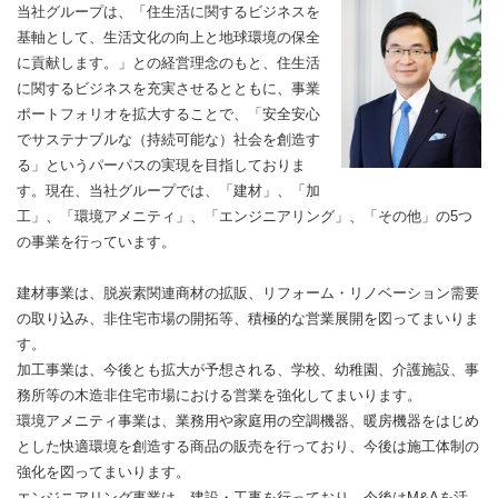
当社グループは、「住生活に関するビジネスを
基軸として、生活文化の向上と地球環境の保全
に貢献します。」との経営理念のもと、住生活
に関するビジネスを充実させるとともに、事業
ポートフォリオを拡大することで、「安全安心
でサステナブルな（持続可能な）社会を創造す
る」というパーパスの実現を目指しておりま
す。現在、当社グループでは、「建材」、「加
⼯」、「環境アメニティ」、「エンジニアリング」、「その他」の5つ
の事業を行っています。
建材事業は、脱炭素関連商材の拡販、リフォーム・リノベーション需要
の取り込み、非住宅市場の開拓等、積極的な営業展開を図ってまいりま
す。
加工事業は、今後とも拡大が予想される、学校、幼稚園、介護施設、事
務所等の木造非住宅市場における営業を強化してまいります。
環境アメニティ事業は、業務用や家庭用の空調機器、暖房機器をはじめ
とした快適環境を創造する商品の販売を行っており、今後は施工体制の
強化を図ってまいります。
エンジニアリング事業は、建設・工事を行っており、今後はM&Aを活