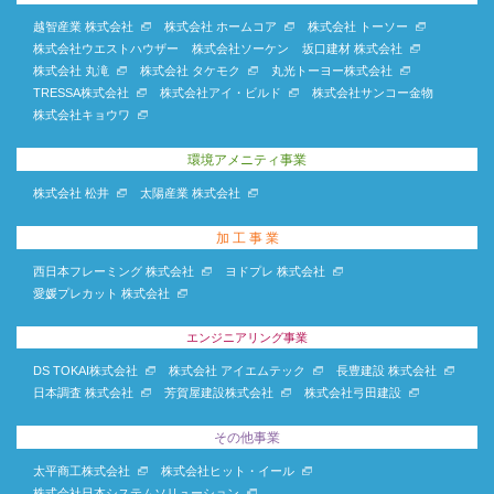
越智産業 株式会社
株式会社 ホームコア
株式会社 トーソー
株式会社ウエストハウザー
株式会社ソーケン
坂口建材 株式会社
株式会社 丸滝
株式会社 タケモク
丸光トーヨー株式会社
TRESSA株式会社
株式会社アイ・ビルド
株式会社サンコー金物
株式会社キョウワ
環境アメニティ事業
株式会社 松井
太陽産業 株式会社
加 工 事 業
西日本フレーミング 株式会社
ヨドプレ 株式会社
愛媛プレカット 株式会社
エンジニアリング事業
DS TOKAI株式会社
株式会社 アイエムテック
長豊建設 株式会社
日本調査 株式会社
芳賀屋建設株式会社
株式会社弓田建設
その他事業
太平商工株式会社
株式会社ヒット・イール
株式会社日本システムソリューション