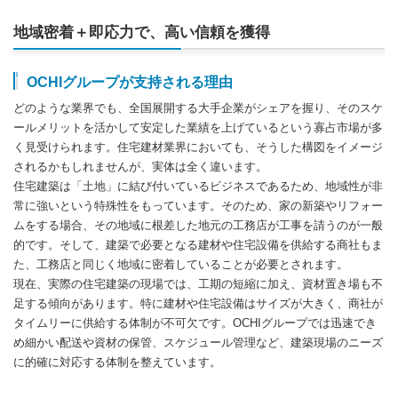
地域密着＋即応力で、高い信頼を獲得
OCHIグループが支持される理由
どのような業界でも、全国展開する大手企業がシェアを握り、そのスケ
ールメリットを活かして安定した業績を上げているという寡占市場が多
く見受けられます。住宅建材業界においても、そうした構図をイメージ
されるかもしれませんが、実体は全く違います。
住宅建築は「土地」に結び付いているビジネスであるため、地域性が非
常に強いという特殊性をもっています。そのため、家の新築やリフォー
ムをする場合、その地域に根差した地元の工務店が工事を請うのが一般
的です。そして、建築で必要となる建材や住宅設備を供給する商社もま
た、工務店と同じく地域に密着していることが必要とされます。
現在、実際の住宅建築の現場では、工期の短縮に加え、資材置き場も不
足する傾向があります。特に建材や住宅設備はサイズが大きく、商社が
タイムリーに供給する体制が不可欠です。OCHIグループでは迅速でき
め細かい配送や資材の保管、スケジュール管理など、建築現場のニーズ
に的確に対応する体制を整えています。