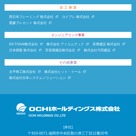
加 工 事 業
西日本フレーミング 株式会社
ヨドプレ 株式会社
愛媛プレカット 株式会社
エンジニアリング事業
DS TOKAI株式会社
株式会社 アイエムテック
長豊建設 株式会社
日本調査 株式会社
芳賀屋建設株式会社
株式会社弓田建設
その他事業
太平商工株式会社
株式会社ヒット・イール
株式会社日本システムソリューション
[本社]
〒810-0071 福岡市中央区那の津三丁目12番20号