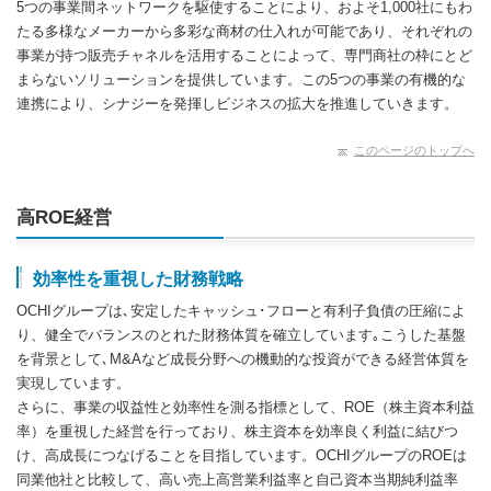
5つの事業間ネットワークを駆使することにより、およそ1,000社にもわ
たる多様なメーカーから多彩な商材の仕入れが可能であり、それぞれの
事業が持つ販売チャネルを活用することによって、専門商社の枠にとど
まらないソリューションを提供しています。この5つの事業の有機的な
連携により、シナジーを発揮しビジネスの拡大を推進していきます。
このページのトップへ
高ROE経営
効率性を重視した財務戦略
OCHIグループは､安定したキャッシュ･フローと有利子負債の圧縮によ
り、健全でバランスのとれた財務体質を確立しています｡こうした基盤
を背景として､M&Aなど成長分野への機動的な投資ができる経営体質を
実現しています。
さらに、事業の収益性と効率性を測る指標として、ROE（株主資本利益
率）を重視した経営を行っており、株主資本を効率良く利益に結びつ
け、高成長につなげることを目指しています。OCHIグループのROEは
同業他社と⽐較して、⾼い売上⾼営業利益率と⾃己資本当期純利益率