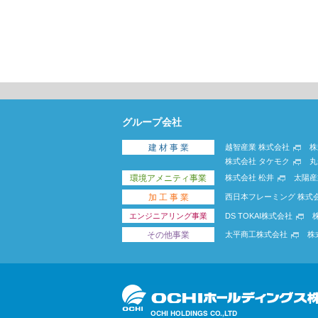
グループ会社
建 材 事 業
越智産業 株式会社
株
株式会社 タケモク
丸
環境アメニティ事業
株式会社 松井
太陽産
加 工 事 業
西日本フレーミング 株式
エンジニアリング事業
DS TOKAI株式会社
その他事業
太平商工株式会社
株