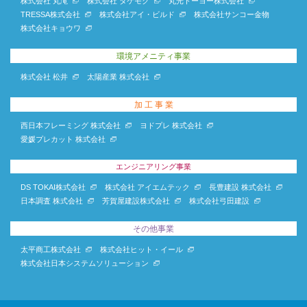
株式会社 丸滝
株式会社 タケモク
丸光トーヨー株式会社
TRESSA株式会社
株式会社アイ・ビルド
株式会社サンコー金物
株式会社キョウワ
環境アメニティ事業
株式会社 松井
太陽産業 株式会社
加 工 事 業
西日本フレーミング 株式会社
ヨドプレ 株式会社
愛媛プレカット 株式会社
エンジニアリング事業
DS TOKAI株式会社
株式会社 アイエムテック
長豊建設 株式会社
日本調査 株式会社
芳賀屋建設株式会社
株式会社弓田建設
その他事業
太平商工株式会社
株式会社ヒット・イール
株式会社日本システムソリューション