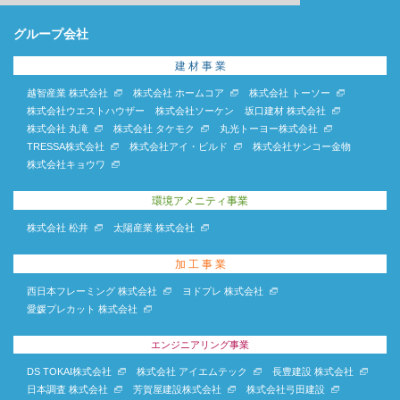
グループ会社
建 材 事 業
越智産業 株式会社
株式会社 ホームコア
株式会社 トーソー
株式会社ウエストハウザー
株式会社ソーケン
坂口建材 株式会社
株式会社 丸滝
株式会社 タケモク
丸光トーヨー株式会社
TRESSA株式会社
株式会社アイ・ビルド
株式会社サンコー金物
株式会社キョウワ
環境アメニティ事業
株式会社 松井
太陽産業 株式会社
加 工 事 業
西日本フレーミング 株式会社
ヨドプレ 株式会社
愛媛プレカット 株式会社
エンジニアリング事業
DS TOKAI株式会社
株式会社 アイエムテック
長豊建設 株式会社
日本調査 株式会社
芳賀屋建設株式会社
株式会社弓田建設